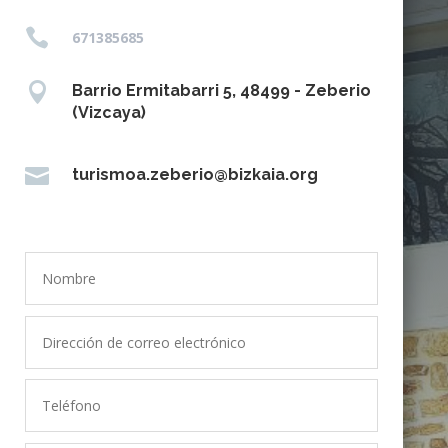

671385685

Barrio Ermitabarri 5, 48499 - Zeberio
(Vizcaya)

turismoa.zeberio@bizkaia.org